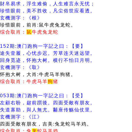
財帛易求，浮生难偷，人生难言永无忧；
珍惜眼前，美不胜收，凡尘俗世应看透。
玄機測字：《根》
珍惜眼前，前肖:鼠牛虎兔龙蛇。
综合取肖：
鼠
牛虎兔龙蛇
152期:澳门跑狗一字記之曰：【要】
途失壹履，心忧步迟。芳草连天迷远望。
回身觅迹，怀抱大树。横行不怕日月明。
玄機測字：《取》
怀抱大树，大肖:牛虎马羊狗猪。
综合取肖：牛虎马羊
狗
猪
053期:澳门跑狗一字記之曰：【受】
左顧右盼，趑前躓後。四面受敵有朋友。
失道寡助，與人無尤。黼座传觞仙仗里。
玄機測字：《江》
四面受敵有朋友，吉美:兔龙蛇马羊鸡。
综合取肖：兔
龙
蛇马羊鸡