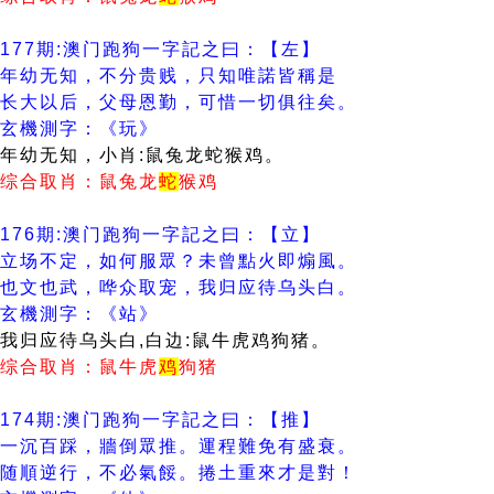
177期:澳门跑狗一字記之曰：【左】
年幼无知，不分贵贱，只知唯諾皆稱是
长大以后，父母恩勤，可惜一切俱往矣。
玄機測字：《玩》
年幼无知，小肖:鼠兔龙蛇猴鸡。
综合取肖：鼠兔龙
蛇
猴鸡
176期:澳门跑狗一字記之曰：【立】
立场不定，如何服眾？未曾點火即煽風。
也文也武，哗众取宠，我归应待乌头白。
玄機測字：《站》
我归应待乌头白,白边:鼠牛虎鸡狗猪。
综合取肖：鼠牛虎
鸡
狗猪
174期:澳门跑狗一字記之曰：【推】
一沉百踩，牆倒眾推。運程難免有盛衰。
随順逆行，不必氣餒。捲土重來才是對！