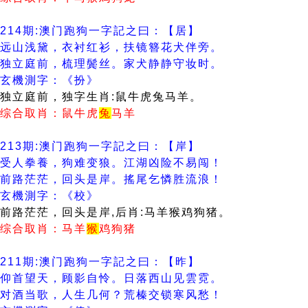
214期:澳门跑狗一字記之曰：【居】
远山浅黛，衣衬红衫，扶镜簪花犬伴旁。
独立庭前，梳理鬓丝。家犬静静守妆时。
玄機測字：《扮》
独立庭前，独字生肖:鼠牛虎兔马羊。
综合取肖：鼠牛虎
兔
马羊
213期:澳门跑狗一字記之曰：【岸】
受人拳養，狗难变狼。江湖凶险不易闯！
前路茫茫，回头是岸。搖尾乞憐胜流浪！
玄機測字：《校》
前路茫茫，回头是岸,后肖:马羊猴鸡狗猪。
综合取肖：马羊
猴
鸡狗猪
211期:澳门跑狗一字記之曰：【昨】
仰首望天，顾影自怜。日落西山见雲霓。
对酒当歌，人生几何？荒榛交锁寒风愁！