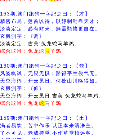
163期:澳门跑狗一字記之曰：【才】
精密布局，翹首以待，以靜制動靠天才；
淡淡定定，必有财來，無需類撲更自在。
玄機測字：《调》
淡淡定定，吉美:兔龙蛇马羊鸡。
综合取肖：兔龙蛇
马
羊鸡
160期:澳门跑狗一字記之曰：【骛】
风姿飒飒，无畏无惧：豁得平生俊气无。
天空海阔，开云见日。何处山川略得如。
玄機測字：《仰》
天空海阔，开云见日,吉美:兔龙蛇马羊鸡。
综合取肖：兔龙
蛇
马羊鸡
159期:澳门跑狗一字記之曰：【土】
渴者易饮，苦中作乐,认正本来清净主。
了不可见，老成持重,不作草堂招远客。