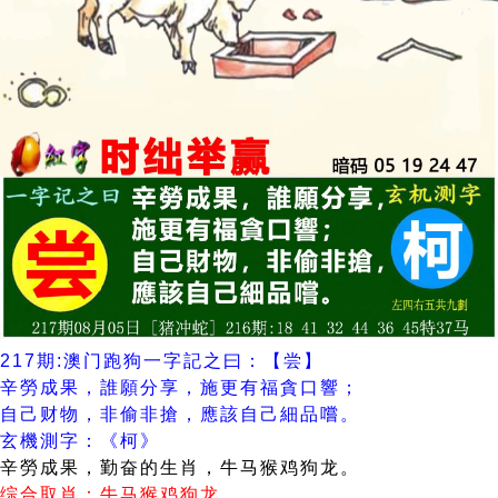
217期:澳门跑狗一字記之曰：【尝】
辛勞成果，誰願分享，施更有福貪口響；
自己财物，非偷非搶，應該自己細品嚐。
玄機測字：《柯》
辛勞成果，勤奋的生肖，牛马猴鸡狗龙。
综合取肖：牛马猴鸡狗龙