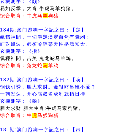
玄機測字：《颇》
易如反掌，大肖:牛虎马羊狗猪。
综合取肖：牛虎马
羊
狗猪
184期:澳门跑狗一字記之曰：【定】
氣穩神閒，一切淡定淡定自然有錢剩；
面對風波，必須冷靜樂天性格應知命。
玄機測字：《指》
氣穩神閒，吉美:兔龙蛇马羊鸡。
综合取肖：兔龙蛇
马
羊鸡
182期:澳门跑狗一字記之曰：【唤】
铜钱引诱，胆大求财。金银财帛谁不爱？
一朝发达，开心满载名成利就指日待。
玄機測字：《躲》
胆大求财,胆大生肖:牛虎马猴狗猪。
综合取肖：牛
虎
马猴狗猪
181期:澳门跑狗一字記之曰：【吊】