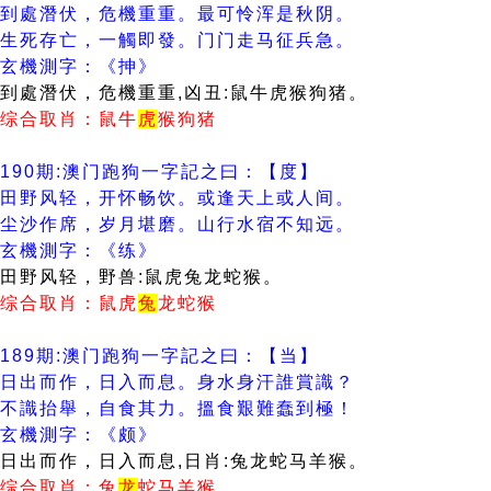
到處潛伏，危機重重。最可怜浑是秋阴。
生死存亡，一觸即發。门门走马征兵急。
玄機測字：《抻》
到處潛伏，危機重重,凶丑:鼠牛虎猴狗猪。
综合取肖：鼠牛
虎
猴狗猪
190期:澳门跑狗一字記之曰：【度】
田野风轻，开怀畅饮。或逢天上或人间。
尘沙作席，岁月堪磨。山行水宿不知远。
玄機測字：《练》
田野风轻，野兽:鼠虎兔龙蛇猴。
综合取肖：鼠虎
兔
龙蛇猴
189期:澳门跑狗一字記之曰：【当】
日出而作，日入而息。身水身汗誰賞識？
不識抬舉，自食其力。搵食艱難蠢到極！
玄機測字：《颇》
日出而作，日入而息,日肖:兔龙蛇马羊猴。
综合取肖：兔
龙
蛇马羊猴