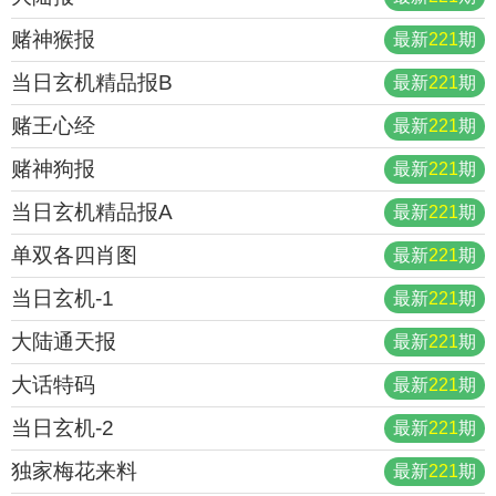
赌神猴报
最新
221
期
当日玄机精品报B
最新
221
期
赌王心经
最新
221
期
赌神狗报
最新
221
期
当日玄机精品报A
最新
221
期
单双各四肖图
最新
221
期
当日玄机-1
最新
221
期
大陆通天报
最新
221
期
大话特码
最新
221
期
当日玄机-2
最新
221
期
独家梅花来料
最新
221
期