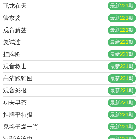
飞龙在天
最新
221
期
管家婆
最新
221
期
观音解签
最新
221
期
复试连
最新
221
期
挂牌图
最新
221
期
观音救世
最新
221
期
高清跑狗图
最新
221
期
观音彩报
最新
221
期
功夫早茶
最新
221
期
挂牌平特报
最新
221
期
鬼谷子爆一肖
最新
221
期
港彩连连中
最新
221
期