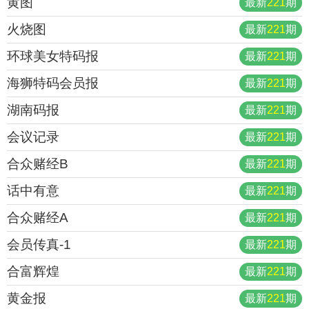
黄图
最新
221
期
火烧图
最新
221
期
环球美女特码报
最新
221
期
海狮特码会员报
最新
221
期
湖南码报
最新
221
期
会议记录
最新
221
期
合众赌经B
最新
221
期
话中有意
最新
221
期
合众赌经A
最新
221
期
会员传真-1
最新
221
期
合富辉煌
最新
221
期
黄金报
最新
221
期