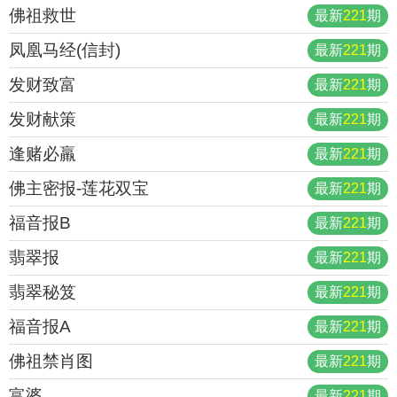
佛祖救世
最新
221
期
凤凰马经(信封)
最新
221
期
发财致富
最新
221
期
发财献策
最新
221
期
逢赌必羸
最新
221
期
佛主密报-莲花双宝
最新
221
期
福音报B
最新
221
期
翡翠报
最新
221
期
翡翠秘笈
最新
221
期
福音报A
最新
221
期
佛祖禁肖图
最新
221
期
富婆
最新
221
期