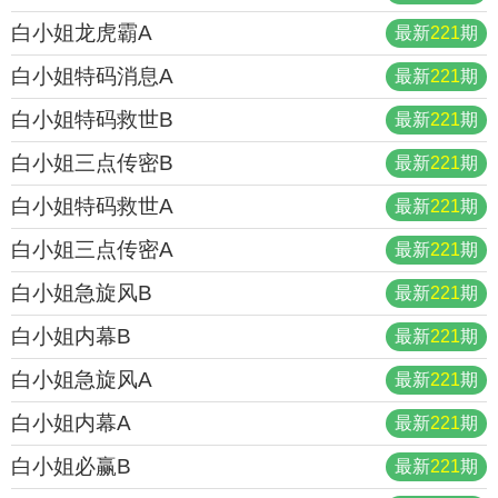
白小姐龙虎霸A
最新
221
期
白小姐特码消息A
最新
221
期
白小姐特码救世B
最新
221
期
白小姐三点传密B
最新
221
期
白小姐特码救世A
最新
221
期
白小姐三点传密A
最新
221
期
白小姐急旋风B
最新
221
期
白小姐内幕B
最新
221
期
白小姐急旋风A
最新
221
期
白小姐内幕A
最新
221
期
白小姐必赢B
最新
221
期