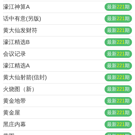
濠江神算A
最新
221
期
话中有意(另版)
最新
221
期
黄大仙发财符
最新
221
期
濠江精选B
最新
221
期
会议记录
最新
221
期
濠江精选A
最新
221
期
黄大仙射箭(信封)
最新
221
期
火烧图（新）
最新
221
期
黄金地带
最新
221
期
黄金屋
最新
221
期
黑庄内幕
最新
221
期