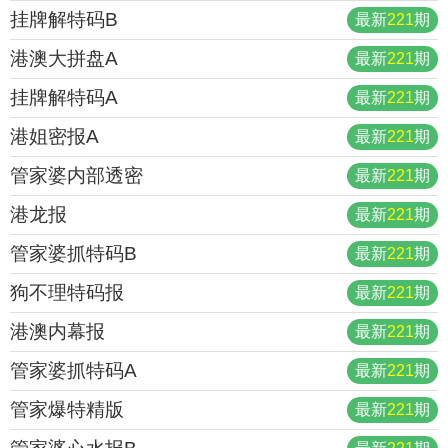
挂牌解特码B
最新
221
期
港澳大拼盘A
最新
221
期
挂牌解特码A
最新
221
期
港姐密报A
最新
221
期
管家婆内部透密
最新
221
期
港龙报
最新
221
期
管家婆抓特码B
最新
221
期
狗不理特码报
最新
221
期
港澳内幕报
最新
221
期
管家婆抓特码A
最新
221
期
管家爆特精版
最新
221
期