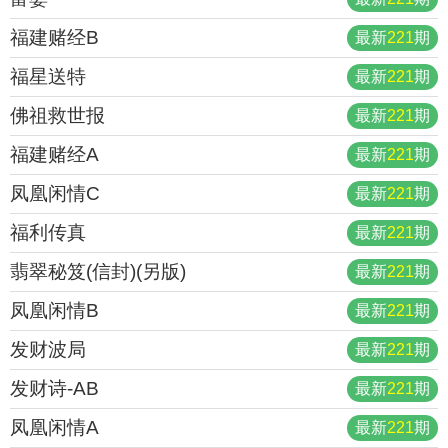
福建赌经B
最新
221
期
福星送特
最新
221
期
佛祖救世报
最新
221
期
福建赌经A
最新
221
期
凤凰闲情C
最新
221
期
福利传真
最新
221
期
翡翠秘笈(信封)(另版)
最新
221
期
凤凰闲情B
最新
221
期
发财波局
最新
221
期
发财诗-AB
最新
221
期
凤凰闲情A
最新
221
期