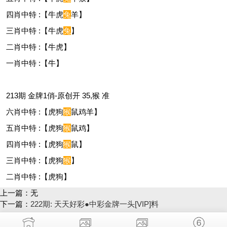
四肖中特 :【牛虎
兔
羊】
三肖中特 :【牛虎
兔
】
二肖中特 :【牛虎】
一肖中特 :【牛】
213期 金牌1俏-原创开 35,猴 准
六肖中特 :【虎狗
猴
鼠鸡羊】
五肖中特 :【虎狗
猴
鼠鸡】
四肖中特 :【虎狗
猴
鼠】
三肖中特 :【虎狗
猴
】
二肖中特 :【虎狗】
上一篇：
无
下一篇：
222期: 天天好彩●中彩金牌一头[VIP]料