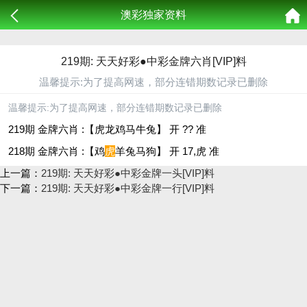
澳彩独家资料
219期: 天天好彩●中彩金牌六肖[VIP]料
温馨提示:为了提高网速，部分连错期数记录已删除
温馨提示:为了提高网速，部分连错期数记录已删除
219期 金牌六肖 :【虎龙鸡马牛兔】 开 ?? 准
218期 金牌六肖 :【鸡
虎
羊兔马狗】 开 17,虎 准
上一篇：
219期: 天天好彩●中彩金牌一头[VIP]料
下一篇：
219期: 天天好彩●中彩金牌一行[VIP]料