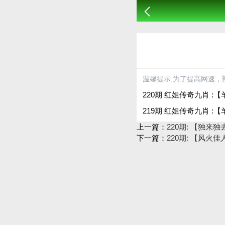
温馨提示:为了提高网速，
220期 红姐传奇九肖 :
219期 红姐传奇九肖 :
上一篇：
220期: 【独来
下一篇：
220期: 【风火